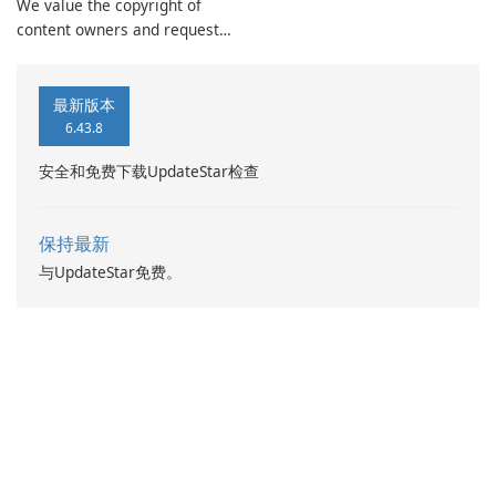
We value the copyright of
content owners and request
that you do not download or
repost videos and media
clips without their
最新版本
permission.
6.43.8
安全和免费下载UpdateStar检查
保持最新
与UpdateStar免费。