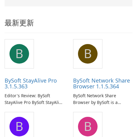
最新更新
B
B
BySoft StayAlive Pro
BySoft Network Share
3.1.5.363
Browser 1.1.5.364
Editor's Review: BySoft
BySoft Network Share
StayAlive Pro BySoft StayAlive
Browser by BySoft is a
Pro is a reliable software
comprehensive software
application designed to
application that allows users
B
B
ensure the continuous and
to easily browse and manage
uninterrupted operation of
shared folders on their
your computer system.
network.