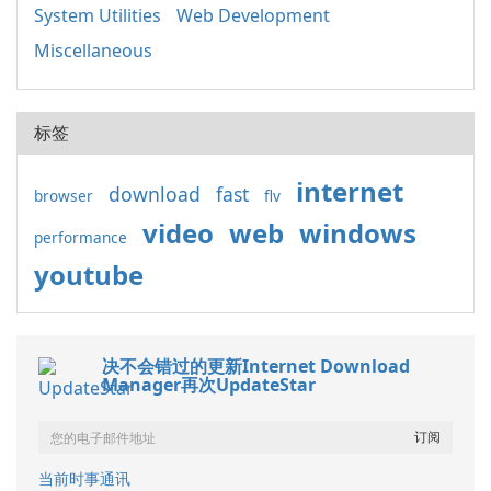
System Utilities
Web Development
Miscellaneous
标签
internet
download
fast
browser
flv
video
web
windows
performance
youtube
决不会错过的更新Internet Download
Manager再次UpdateStar
当前时事通讯