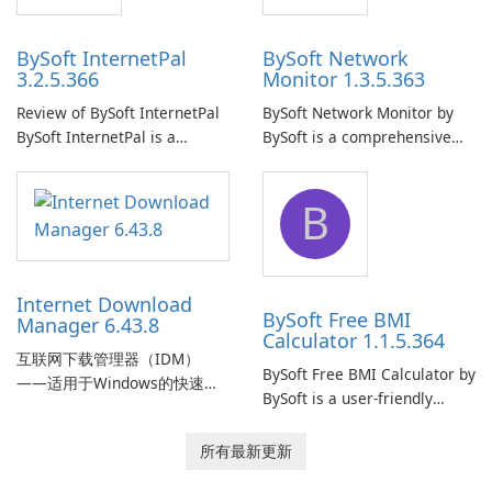
BySoft InternetPal
BySoft Network
3.2.5.366
Monitor 1.3.5.363
Review of BySoft InternetPal
BySoft Network Monitor by
BySoft InternetPal is a
BySoft is a comprehensive
comprehensive software
network monitoring software
application designed to
designed to help businesses
B
monitor your internet
effectively manage their
connection and provide real-
network infrastructure.
time insights into its
performance.
Internet Download
BySoft Free BMI
Manager 6.43.8
Calculator 1.1.5.364
互联网下载管理器（IDM）
BySoft Free BMI Calculator by
——适用于Windows的快速可
BySoft is a user-friendly
靠下载管理器 Tonec Inc. 的互
software application
联网下载管理器（IDM）是
designed to help you
所有最新更新
Microsoft Windows 的历史悠
calculate your Body Mass
久的下载加速器和管理器，专